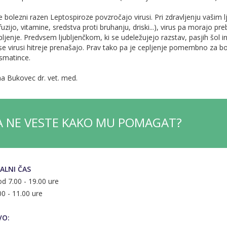
e bolezni razen Leptospiroze povzročajo virusi. Pri zdravljenju vaši
nfuzijo, vitamine, sredstva proti bruhanju, driski...), virus pa morajo p
pljenje. Predvsem ljubljenčkom, ki se udeležujejo razstav, pasjih šol 
 se virusi hitreje prenašajo. Prav tako pa je cepljenje pomembno za
smatince.
na Bukovec dr. vet. med.
PA NE VESTE KAKO MU POMAGAT?
ALNI ČAS
od 7.00 - 19.00 ure
00 - 11.00 ure
VO: