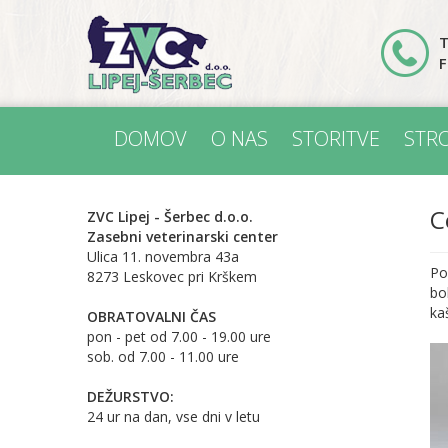
T
F
DOMOV
O NAS
STORITVE
STR
C
ZVC Lipej - Šerbec d.o.o.
Zasebni veterinarski center
Ulica 11. novembra 43a
Po
8273 Leskovec pri Krškem
bo
kaš
OBRATOVALNI ČAS
pon - pet od 7.00 - 19.00 ure
sob. od 7.00 - 11.00 ure
DEŽURSTVO:
24 ur na dan, vse dni v letu