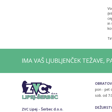
Vs
(i
ce
in
ko
Ti
IMA VAŠ LJUBLJENČEK TEŽAVE, 
OBRATOV
pon - pet 
sob. od 7.
DEŽURST
ZVC Lipej - Šerbec d.o.o.