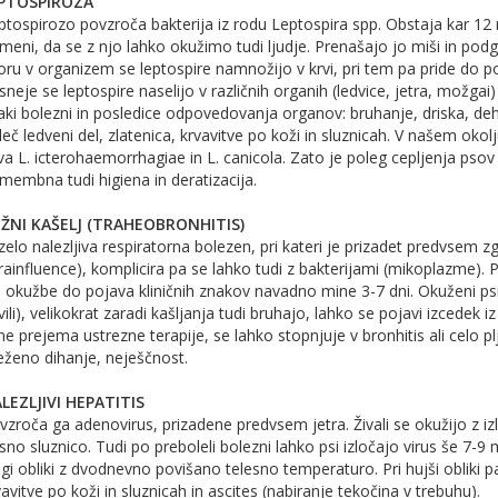
PTOSPIROZA
ptospirozo povzroča bakterija iz rodu Leptospira spp. Obstaja kar 12 r
meni, da se z njo lahko okužimo tudi ljudje. Prenašajo jo miši in po
oru v organizem se leptospire namnožijo v krvi, pri tem pa pride do p
sneje se leptospire naselijo v različnih organih (ledvice, jetra, možgai
aki bolezni in posledice odpovedovanja organov: bruhanje, driska, dehi
eč ledveni del, zlatenica, krvavitve po koži in sluznicah. V našem okolj
va L. icterohaemorrhagiae in L. canicola. Zato je poleg cepljenja psov
membna tudi higiena in deratizacija.
ŽNI KAŠELJ (TRAHEOBRONHITIS)
zelo nalezljiva respiratorna bolezen, pri kateri je prizadet predvsem zgo
rainfluence), komplicira pa se lahko tudi z bakterijami (mikoplazme).
 okužbe do pojava kliničnih znakov navadno mine 3-7 dni. Okuženi psi
vili), velikokrat zaradi kašljanja tudi bruhajo, lahko se pojavi izcedek
 ne prejema ustrezne terapije, se lahko stopnjuje v bronhitis ali celo 
eženo dihanje, neješčnost.
LEZLJIVI HEPATITIS
vzroča ga adenovirus, prizadene predvsem jetra. Živali se okužijo z izloč
sno sluznico. Tudi po preboleli bolezni lahko psi izločajo virus še 7
agi obliki z dvodnevno povišano telesno temperaturo. Pri hujši obliki pa
avitve po koži in sluznicah in ascites (nabiranje tekočina v trebuhu).