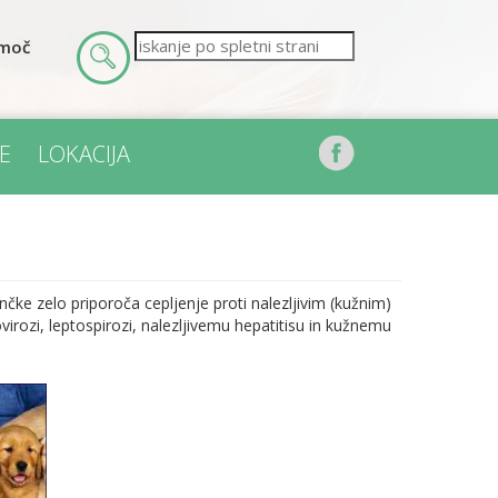
omoč
E
LOKACIJA
enčke zelo priporoča cepljenje proti nalezljivim (kužnim)
virozi, leptospirozi, nalezljivemu hepatitisu in kužnemu