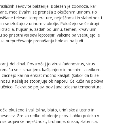
azličnih sevov te bakterije. Bolezen je zoonoza, kar
dgane, med živalmi se prenaša z okuženim urinom. Po
ovišane telesne temperature, neješčnosti in slabotnosti.
) in se izločajo z urinom v okolje. Pokažejo se še drugi
dracija, hujšanje, zadah po urinu, temen, krvav urin,
u so prisotni vsi sevi leptospir, vakcine pa vsebujejo le
 za preprečevanje prenašanja bolezni na ljudi
rnji del dihal. Povzročaj jo virusi (adenovirus, virus
 Prenaša se s kihanjem, kašljanjem in nosnim izcedkom.
 začnejo kar na enkrat močno kašljati (kakor da bi se
 iz nosu. Kašelj se stopnjuje ob naporu. Če kuža ne počiva
pljučnico. Takrat se pojavi povišana telesna temperatura,
ki okužene živali (slina, blato, urin) skozi ustno in
-9 mesecev. Gre za redko obolenje psov. Lahko poteka v
 se pojavi še neješčnost, bruhanje, driska, zlatenica,