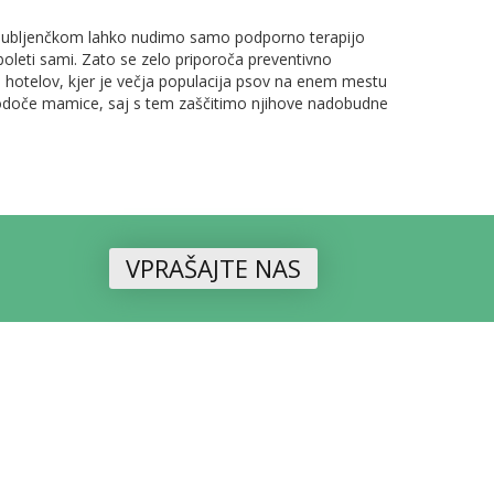
m ljubljenčkom lahko nudimo samo podporno terapijo
reboleti sami. Zato se zelo priporoča preventivno
in hotelov, kjer je večja populacija psov na enem mestu
 bodoče mamice, saj s tem zaščitimo njihove nadobudne
VPRAŠAJTE NAS