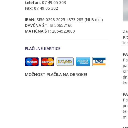
telefon:
07 49 05 303
Fax:
07 49 05 302
IBAN:
SI56 0298 2025 4873 285 (NLB d.d.)
DAVČNA ŠT:
SI 50657160
MATIČNA ŠT:
2054523000
Za
K 
te
PLAČILNE KARTICE
PA
Pa
pa
kl
MOŽNOST PLAČILA NA OBROKE!
dri
kr
PA
Pa
pr
te
ml