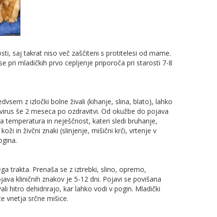
ti, saj takrat niso več zaščiteni s protitelesi od mame.
 pri mladičkih prvo cepljenje priporoča pri starosti 7-8
vsem z izločki bolne živali (kihanje, slina, blato), lahko
o virus še 2 meseca po ozdravitvi. Od okužbe do pojava
a temperatura in neješčnost, kateri sledi bruhanje,
oži in živčni znaki (slinjenje, mišični krči, vrtenje v
ogina.
ga trakta. Prenaša se z iztrebki, slino, opremo,
java kliničnih znakov je 5-12 dni. Pojavi se povišana
i hitro dehidrirajo, kar lahko vodi v pogin. Mladički
ce vnetja srčne mišice.