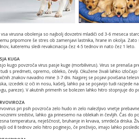
 vsa virusna obolenja so najbolj dovzetni mladiči od 3-6 meseca staros
temu pripomore še stres ob zamenjavi lastnika, hrane in okolja. Zato se
dnov, kateremu sledi revakcinacija čez 4-5 tednov in nato čez 1 leto.
SJA KUGA
sjo kugo povzroča virus pasje kuge (morbilivirus). Virus se prenaša pred
 tudi s predmeti, opremo, obleko, čevlji. Okužene živali lahko izločaj
iničnih znakov navadno mine 3-7 dni. Najprej se pojavi povišana telesn
ska, izcedek iz oči in nosu, kašelj, lahko pa se pojavijo tudi razjede na k
ogu, pareze). V akutnih primerih se bolezen lahko hitro stopnjuje do p
RVOVIROZA
rvovirus pri psih povzroča zelo hudo in zelo nalezljivo vnetje prebavne
evoznimi sredstvi, lahko ga prinesemo na oblekah in čevljih. Čas do po
lesna temperatura, neješčnost, bruhanje in krvava, smrdeča driska. Žival
ajši od 8 tednov zelo hitro poginejo, če preživijo, imajo lahko posledi