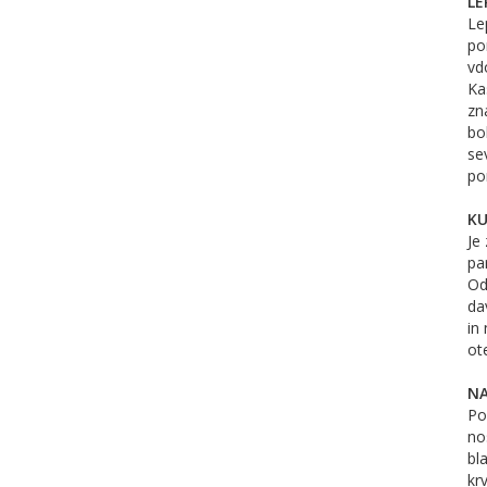
LE
Le
po
vd
Ka
zn
bol
se
po
KU
Je 
pa
Od
da
in
ot
NA
Po
no
bl
krv