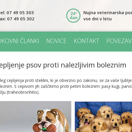
el: 07 49 05 303
Nujna veterinarska p
ax: 07 49 05 302
vse dni v letu
OKOVNI ČLANKI
NOVICE
KONTAKT
POVEZAV
epljenje psov proti nalezljivim boleznim
leg cepljenja proti steklini, ki je obvezno po zakonu, se za vaše ljublj
leznim. S cepivom jih zaščitimo proti petim boleznim: pasji kugi, parvo
lju (traheobronhitis).